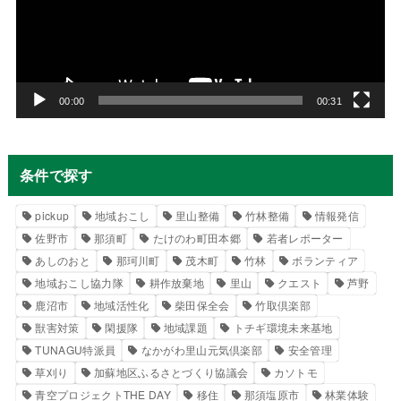
レ
ー
ヤ
ー
00:00
00:31
条件で探す
pickup
地域おこし
里山整備
竹林整備
情報発信
佐野市
那須町
たけのわ町田本郷
若者レポーター
あしのおと
那珂川町
茂木町
竹林
ボランティア
地域おこし協力隊
耕作放棄地
里山
クエスト
芦野
鹿沼市
地域活性化
柴田保全会
竹取倶楽部
獣害対策
閑援隊
地域課題
トチギ環境未来基地
TUNAGU特派員
なかがわ里山元気倶楽部
安全管理
草刈り
加蘇地区ふるさとづくり協議会
カソトモ
青空プロジェクトTHE DAY
移住
那須塩原市
林業体験