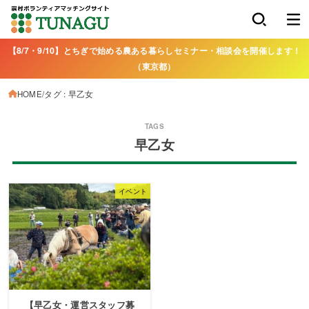
【8/7・9/10】とちぎで始める農ある暮らしセミナー・相談会を開催します！
（東京都）
HOME
タグ : 早乙女
早乙女
イベント
【早乙女・運営スタッフ募