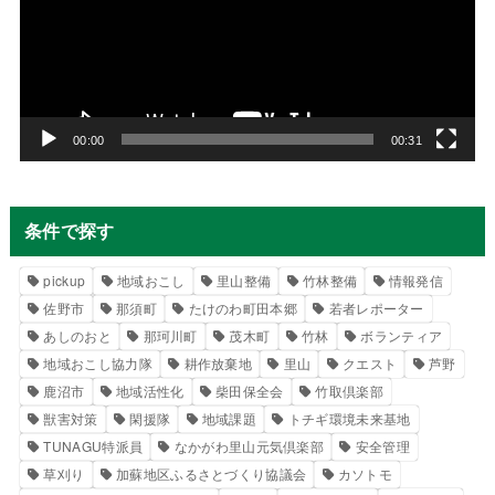
レ
ー
ヤ
ー
00:00
00:31
条件で探す
pickup
地域おこし
里山整備
竹林整備
情報発信
佐野市
那須町
たけのわ町田本郷
若者レポーター
あしのおと
那珂川町
茂木町
竹林
ボランティア
地域おこし協力隊
耕作放棄地
里山
クエスト
芦野
鹿沼市
地域活性化
柴田保全会
竹取倶楽部
獣害対策
閑援隊
地域課題
トチギ環境未来基地
TUNAGU特派員
なかがわ里山元気倶楽部
安全管理
草刈り
加蘇地区ふるさとづくり協議会
カソトモ