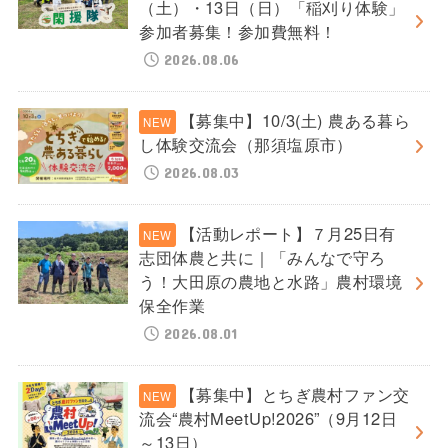
（土）・13日（日）「稲刈り体験」
参加者募集！参加費無料！
2026.08.06
【募集中】10/3(土) 農ある暮ら
し体験交流会（那須塩原市）
2026.08.03
【活動レポート】７月25日有
志団体農と共に｜「みんなで守ろ
う！大田原の農地と水路」農村環境
保全作業
2026.08.01
【募集中】とちぎ農村ファン交
流会“農村MeetUp!2026”（9月12日
～13日）