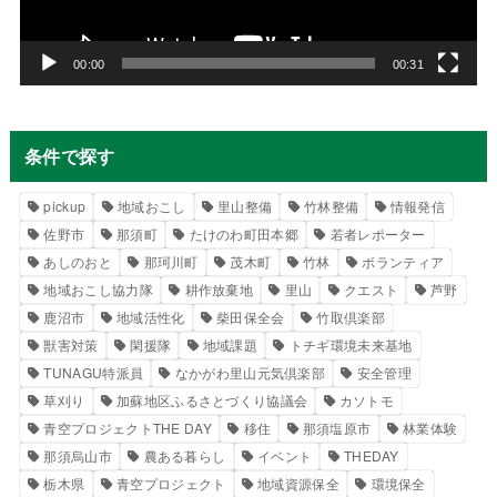
ヤ
ー
00:00
00:31
条件で探す
pickup
地域おこし
里山整備
竹林整備
情報発信
佐野市
那須町
たけのわ町田本郷
若者レポーター
あしのおと
那珂川町
茂木町
竹林
ボランティア
地域おこし協力隊
耕作放棄地
里山
クエスト
芦野
鹿沼市
地域活性化
柴田保全会
竹取倶楽部
獣害対策
閑援隊
地域課題
トチギ環境未来基地
TUNAGU特派員
なかがわ里山元気倶楽部
安全管理
草刈り
加蘇地区ふるさとづくり協議会
カソトモ
青空プロジェクトTHE DAY
移住
那須塩原市
林業体験
那須烏山市
農ある暮らし
イベント
THEDAY
栃木県
青空プロジェクト
地域資源保全
環境保全