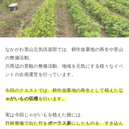
なかがわ里山元気倶楽部では、耕作放棄地の再生や里山
の整備活動、
川周辺の景観の整備活動、地域を元気にする様々なイベ
ントの企画運営を行っています。
今回のクエストでは、耕作放棄地の再生として植えた
じ
ゃがいもの収穫
を行います。
実は今回じゃがいもを植えた畑には、
竹林整備で出た竹を
ポーラス炭
にしたものを、すき込ん