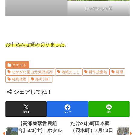
じゃがいもの花
お申込みは締め切りました
。
クエスト
なかがわ里山元気倶楽部
地域おこし
耕作放棄地
農業
農業体験
那珂川町
シェアしてね！
ポスト
シェア
送る
【高瀬集落営農組
たけのわ町田本郷
合】8/3(土)｜ホタル
（茂木町）7月13日