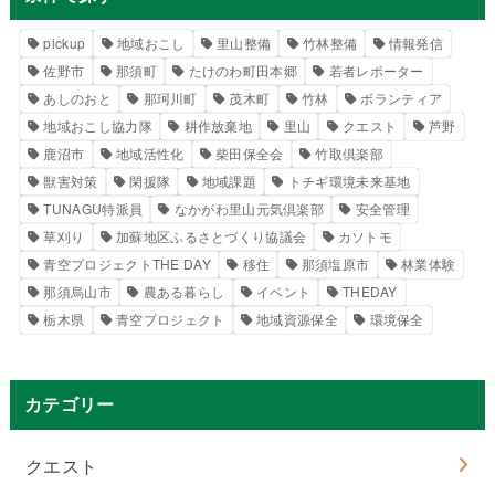
pickup
地域おこし
里山整備
竹林整備
情報発信
佐野市
那須町
たけのわ町田本郷
若者レポーター
あしのおと
那珂川町
茂木町
竹林
ボランティア
地域おこし協力隊
耕作放棄地
里山
クエスト
芦野
鹿沼市
地域活性化
柴田保全会
竹取倶楽部
獣害対策
閑援隊
地域課題
トチギ環境未来基地
TUNAGU特派員
なかがわ里山元気倶楽部
安全管理
草刈り
加蘇地区ふるさとづくり協議会
カソトモ
青空プロジェクトTHE DAY
移住
那須塩原市
林業体験
那須烏山市
農ある暮らし
イベント
THEDAY
栃木県
青空プロジェクト
地域資源保全
環境保全
カテゴリー
クエスト