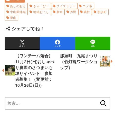
あしのおと
きゅーびー
クイズラリー
コメ市
中山間地域
地域おこし
新米
芦野
農村
那須町
里山
シェアしてね！
ポスト
シェア
送る
【ワンチーム落合】
那須町 九尾まつり
11月2日(日)おしゃべ
（竹灯籠ワークショ
り農園のさつまいも
ップ）
堀りイベント 参加
者募集！（変更前：
10月26日(日)）
検
索: