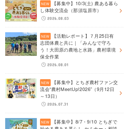
【募集中】10/3(土) 農ある暮ら
し体験交流会（那須塩原市）
2026.08.03
【活動レポート】７月25日有
志団体農と共に｜「みんなで守ろ
う！大田原の農地と水路」農村環境
保全作業
2026.08.01
【募集中】とちぎ農村ファン交
流会“農村MeetUp!2026”（9月12日
～13日）
2026.07.31
【募集中】8/7・9/10 とちぎで
始める農ある暮らし セミナー・相談