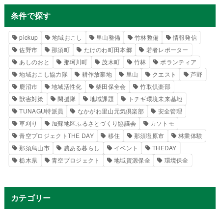
条件で探す
pickup
地域おこし
里山整備
竹林整備
情報発信
佐野市
那須町
たけのわ町田本郷
若者レポーター
あしのおと
那珂川町
茂木町
竹林
ボランティア
地域おこし協力隊
耕作放棄地
里山
クエスト
芦野
鹿沼市
地域活性化
柴田保全会
竹取倶楽部
獣害対策
閑援隊
地域課題
トチギ環境未来基地
TUNAGU特派員
なかがわ里山元気倶楽部
安全管理
草刈り
加蘇地区ふるさとづくり協議会
カソトモ
青空プロジェクトTHE DAY
移住
那須塩原市
林業体験
那須烏山市
農ある暮らし
イベント
THEDAY
栃木県
青空プロジェクト
地域資源保全
環境保全
カテゴリー