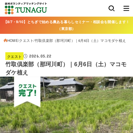
【8/7・9/10】とちぎで始める農ある暮らしセミナー・相談会を開催します！
（東京都）
HOME
クエスト
竹取倶楽部（那珂川町）｜6月6日（土）マコモダケ植え
2026.05.22
クエスト
竹取倶楽部（那珂川町）｜6月6日（土）マコモ
ダケ植え