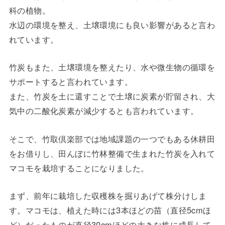
科の植物。
水辺の環境を整え、土壌環境にも良い影響があると言わ
れています。
竹炭もまた、土壌環境を整えたり、水や微生物の循環を
サポートすると言われています。
また、竹炭を土に還すことで土壌に炭素が貯留され、大
気中の二酸化炭素が減少するとも言われています。
そこで、竹取倶楽部では地域課題の一つでもある休耕田
をお借りし、田んぼに竹林整備で生まれた竹炭を入れて
マコモを栽培することになりました。
まず、前年に栽培した収穫株を掘りあげて株分けしま
す。マコモは、植えた時には3本ほどの苗（直径5cmほ
ど）だったものが直径30cmほどの大きな株に成長して