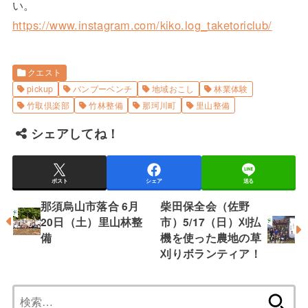
い。
https://www.instagram.com/kiko.log_taketoriclub/
クエスト
pickup
バンブーベンチ
地域おこし
林業体験
竹取倶楽部
竹林整備
那珂川町
里山整備
シェアしてね！
ポスト
シェア
送る
那須烏山市落合 6月
柴田保全会（佐野
20日（土）里山林整
市）5/17（日）刈払
備
機を使った農地の草
刈りボランティア！
検