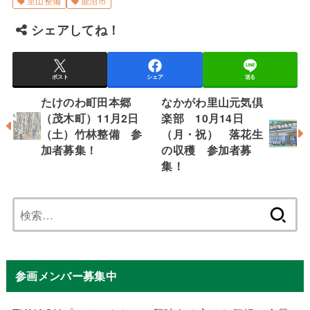
里山整備
鹿沼市
シェアしてね！
ポスト
シェア
送る
たけのわ町田本郷
なかがわ里山元気倶
（茂木町）11月2日
楽部 10月14日
（土）竹林整備 参
（月・祝） 落花生
加者募集！
の収穫 参加者募
集！
検
索:
参画メンバー募集中