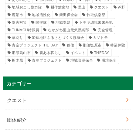
地域おこし協力隊
耕作放棄地
里山
クエスト
芦野
鹿沼市
地域活性化
柴田保全会
竹取倶楽部
獣害対策
閑援隊
地域課題
トチギ環境未来基地
TUNAGU特派員
なかがわ里山元気倶楽部
安全管理
草刈り
加蘇地区ふるさとづくり協議会
カソトモ
青空プロジェクトTHE DAY
移住
那須塩原市
林業体験
那須烏山市
農ある暮らし
イベント
THEDAY
栃木県
青空プロジェクト
地域資源保全
環境保全
カテゴリー
クエスト
団体紹介