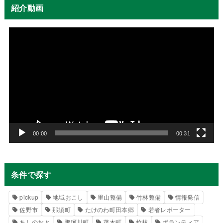
紹介動画
動
画
プ
レ
ー
ヤ
ー
00:00
00:31
条件で探す
pickup
地域おこし
里山整備
竹林整備
情報発信
佐野市
那須町
たけのわ町田本郷
若者レポーター
あしのおと
那珂川町
茂木町
竹林
ボランティア