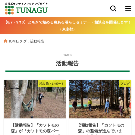
【8/7・9/10】とちぎで始める農ある暮らしセミナー・相談会を開催します！
（東京都）
HOME
タグ : 活動報告
活動報告
読み物・レポート
ブログ
【活動報告】「カソトモの
【活動報告】「カソトモの
森」が「カソトモの森パー
森」の整備が進んでいま