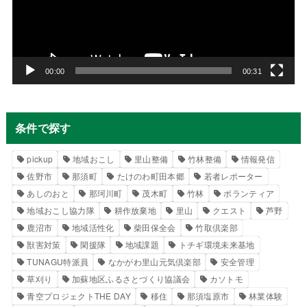
ー
ヤ
ー
00:00
00:31
条件で探す
pickup
地域おこし
里山整備
竹林整備
情報発信
佐野市
那須町
たけのわ町田本郷
若者レポーター
あしのおと
那珂川町
茂木町
竹林
ボランティア
地域おこし協力隊
耕作放棄地
里山
クエスト
芦野
鹿沼市
地域活性化
柴田保全会
竹取倶楽部
獣害対策
閑援隊
地域課題
トチギ環境未来基地
TUNAGU特派員
なかがわ里山元気倶楽部
安全管理
草刈り
加蘇地区ふるさとづくり協議会
カソトモ
青空プロジェクトTHE DAY
移住
那須塩原市
林業体験