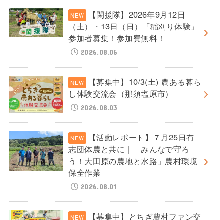
【閑援隊】2026年9月12日
（土）・13日（日）「稲刈り体験」
参加者募集！参加費無料！
2026.08.06
【募集中】10/3(土) 農ある暮ら
し体験交流会（那須塩原市）
2026.08.03
【活動レポート】７月25日有
志団体農と共に｜「みんなで守ろ
う！大田原の農地と水路」農村環境
保全作業
2026.08.01
【募集中】とちぎ農村ファン交