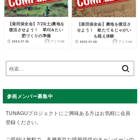
【柴田保全会】7/23(土)農地を
【柴田保全会】農地を復活さ
復活させよう！ 草刈＆たい
せよう！ 畝たて＆じゃがい
肥づくりの準備
も植え体験
アニマnet
2022.07.06
アニマnet
2022.03.08
検
索:
参画メンバー募集中
TUNAGUプロジェクトにご興味ある方はお気軽に会員
登録ください。
ご登録は無料で、各種有益な情報提供やキャンペーンの