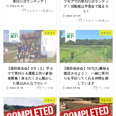
草刈りボランティア！
フモアでの草刈りボランティ
ア！活動後は芋煮会で温まろ
2026.04.27
う！
とちぎユース渡邊さん
2025.09.29
とちぎユース渡邊さん
クエスト
クエスト
【柴田保全会】2/3（土）手カ
【柴田保全会】10/7(土)農地を
マで草刈り＆腐葉土作り参加
復活させよう！ 一緒に草刈
者募集！体をたくさん動かし
りを手伝ってくれる仲間を探
た後はみんなでカレー
しています
アニマnet
アニマnet
2024.01.18
2023.09.06
クエスト
クエスト