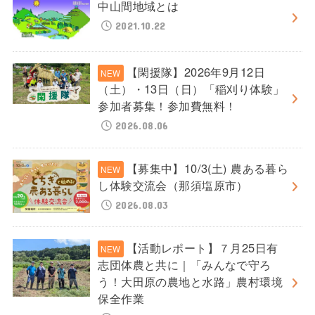
中山間地域とは
2021.10.22
【閑援隊】2026年9月12日
（土）・13日（日）「稲刈り体験」
参加者募集！参加費無料！
2026.08.06
【募集中】10/3(土) 農ある暮ら
し体験交流会（那須塩原市）
2026.08.03
【活動レポート】７月25日有
志団体農と共に｜「みんなで守ろ
う！大田原の農地と水路」農村環境
保全作業