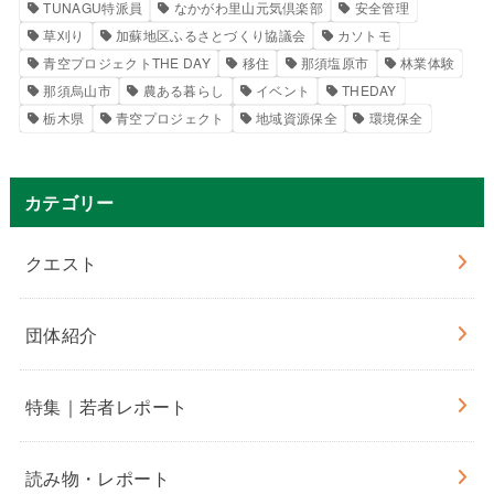
TUNAGU特派員
なかがわ里山元気倶楽部
安全管理
草刈り
加蘇地区ふるさとづくり協議会
カソトモ
青空プロジェクトTHE DAY
移住
那須塩原市
林業体験
那須烏山市
農ある暮らし
イベント
THEDAY
栃木県
青空プロジェクト
地域資源保全
環境保全
カテゴリー
クエスト
団体紹介
特集｜若者レポート
読み物・レポート