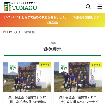
【8/7・9/10】とちぎで始める農ある暮らしセミナー・相談会を開催します！
（東京都）
HOME
タグ : 遊休農地
遊休農地
クエスト
クエスト
柴田保全会（佐野市）5/17
柴田保全会（佐野市）11/1
（日）刈払機を使った農地の
（土）刈払機＆ハンマーナイ