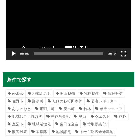
画
プ
レ
ー
ヤ
ー
00:00
00:31
条件で探す
pickup
地域おこし
里山整備
竹林整備
情報発信
佐野市
那須町
たけのわ町田本郷
若者レポーター
あしのおと
那珂川町
茂木町
竹林
ボランティア
地域おこし協力隊
耕作放棄地
里山
クエスト
芦野
鹿沼市
地域活性化
柴田保全会
竹取倶楽部
獣害対策
閑援隊
地域課題
トチギ環境未来基地