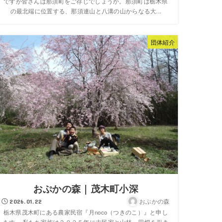
ですが皆さんは那須町をご存じでしょうか。那須町は栃木県
の最北端に位置する、那須連山と八溝の山からなる大...
団体紹介
おぷかの森｜茂木町小深
おぷかの森
2026.01.22
栃木県茂木町にある農家民宿『月noco（つきのこ）』と申し