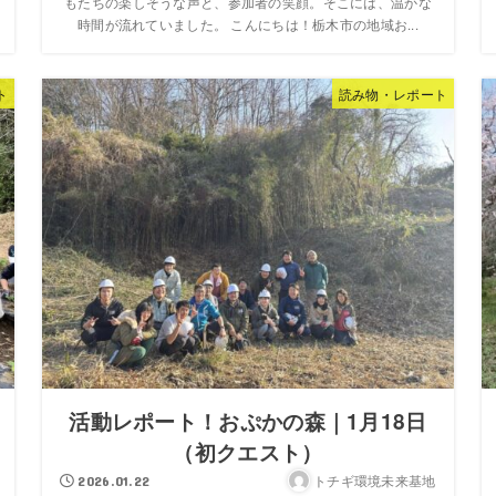
もたちの楽しそうな声と、参加者の笑顔。そこには、温かな
時間が流れていました。 こんにちは！栃木市の地域お...
ト
読み物・レポート
活動レポート！おぷかの森｜1月18日
（初クエスト）
トチギ環境未来基地
2026.01.22