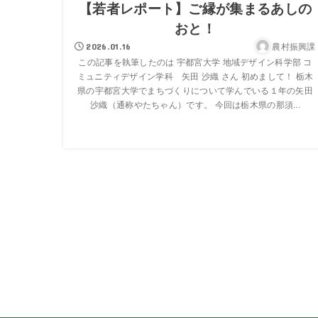
【若者レポート】ご縁が集まるあしの
おと！
農村振興課
2026.01.16
この記事を執筆したのは 宇都宮大学 地域デザイン科学部 コ
ミュニティデザイン学科 矢田 沙織 さん 初めまして！ 栃木
県の宇都宮大学でまちづくりについて学んでいる１年の矢田
沙織（通称やたちゃん）です。 今回は栃木県の那須...