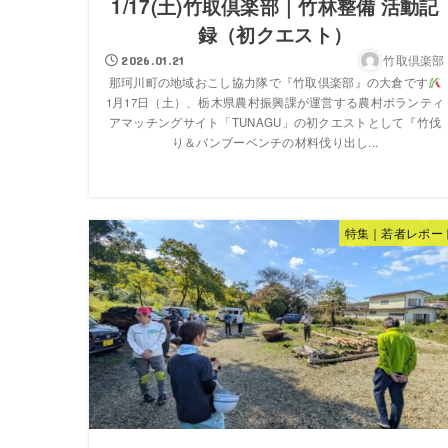
1/17(土)竹取倶楽部｜竹林整備 活動記
録（初クエスト）
竹取倶楽部
2026.01.21
那珂川町の地域おこし協力隊で『竹取倶楽部』の大倉です
1月17日（土）、栃木県農村振興課が運営する農村ボランティ
アマッチングサイト「TUNAGU」の初クエストとして『竹伐
り＆バンブーベンチの材料伐り出し...
特集｜若者レポー