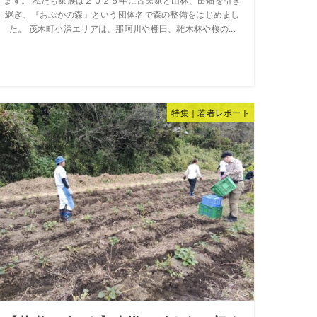
ます。 私たち家族は２０２５年に古民家と山林、田畑を引き
継ぎ、『おぷかの森』という団体名で森の整備をはじめまし
た。 茂木町小深エリアは、那珂川や棚田、雑木林や桜の...
特集｜若者レポート