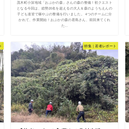
茂木町小深地域「おぷかの森」さんの森の整備！初クエスト
となる今回は、総勢20名を超えるの大人＆森のようちえんの
子ども達皆で篠やぶの整備を行いました。 4つのチームに分
かれて、作業開始！おぷかの森の君島さん、前回来てくれ
た...
ト
特集｜若者レポート