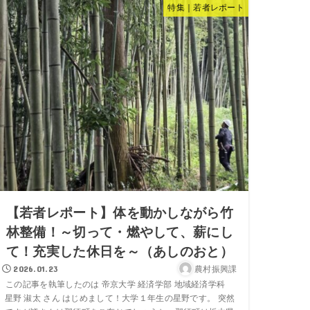
特集｜若者レポート
【若者レポート】体を動かしながら竹
林整備！～切って・燃やして、薪にし
て！充実した休日を～（あしのおと）
農村振興課
2026.01.23
この記事を執筆したのは 帝京大学 経済学部 地域経済学科
星野 淑太 さん はじめまして！大学１年生の星野です。 突然