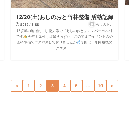
12/20(土)あしのおと竹林整備 活動記録
あしのおと
2025.12.22
那須町の地域おこし協力隊で『あしのおと』メンバーの木村
です
今年も気付けば残りわずか…この間までイベントの企
画や準備でバタバタしておりましたが
今回は、年内最後の
クエスト...
＜
1
2
3
4
5
…
10
＞