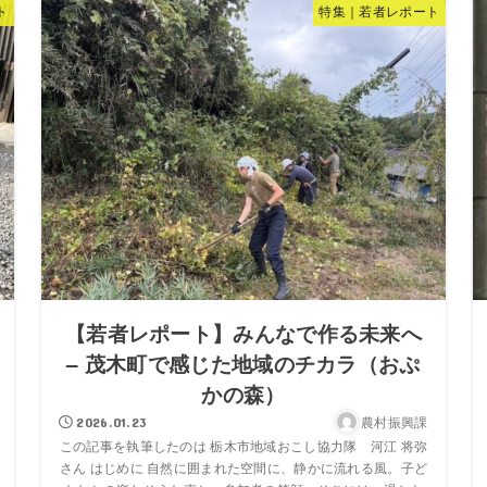
ト
特集｜若者レポート
【若者レポート】みんなで作る未来へ
– 茂木町で感じた地域のチカラ（おぷ
かの森）
農村振興課
2026.01.23
この記事を執筆したのは 栃木市地域おこし協力隊 河江 将弥
さん はじめに 自然に囲まれた空間に、静かに流れる風。子ど