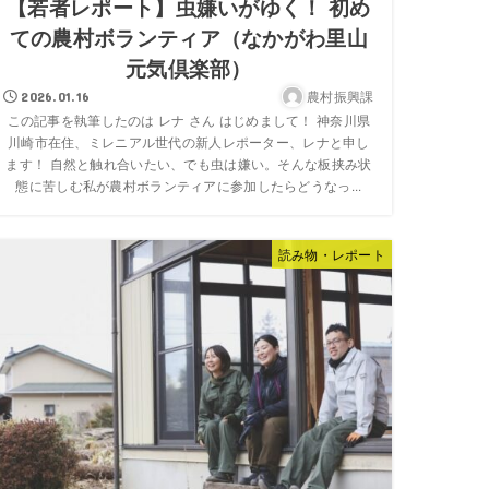
【若者レポート】虫嫌いがゆく！ 初め
ての農村ボランティア（なかがわ里山
元気倶楽部）
農村振興課
2026.01.16
この記事を執筆したのは レナ さん はじめまして！ 神奈川県
川崎市在住、ミレニアル世代の新人レポーター、レナと申し
ます！ 自然と触れ合いたい、でも虫は嫌い。そんな板挟み状
態に苦しむ私が農村ボランティアに参加したらどうなっ...
読み物・レポート