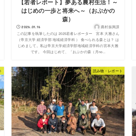
【若者レポート】夢ある農村生活！～
はじめの一歩と将来へ～（おぷかの
森）
農村振興課
2026.01.16
この記事を執筆したのは 2025若者レポーター 宮本 大雅さん
（帝京大学 経済学部 地域経済学科 ） 食べられる森とは？ は
じめまして。私は帝京大学経済学部地域経済学科の宮本大雅
です。 今回はじめて、「おぷかの森（月no...
ト
読み物・レポート