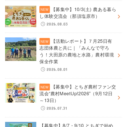
【募集中】10/3(土) 農ある暮ら
し体験交流会（那須塩原市）
2026.08.03
【活動レポート】７月25日有
志団体農と共に｜「みんなで守ろ
う！大田原の農地と水路」農村環境
保全作業
2026.08.01
【募集中】とちぎ農村ファン交
流会“農村MeetUp!2026”（9月12日
～13日）
2026.07.31
【募集中】8/7・9/10 とちぎで始め