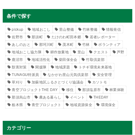
条件で探す
pickup
地域おこし
里山整備
竹林整備
情報発信
佐野市
那須町
たけのわ町田本郷
若者レポーター
あしのおと
那珂川町
茂木町
竹林
ボランティア
地域おこし協力隊
耕作放棄地
里山
クエスト
芦野
鹿沼市
地域活性化
柴田保全会
竹取倶楽部
獣害対策
閑援隊
地域課題
トチギ環境未来基地
TUNAGU特派員
なかがわ里山元気倶楽部
安全管理
草刈り
加蘇地区ふるさとづくり協議会
カソトモ
青空プロジェクトTHE DAY
移住
那須塩原市
林業体験
那須烏山市
農ある暮らし
イベント
THEDAY
栃木県
青空プロジェクト
地域資源保全
環境保全
カテゴリー