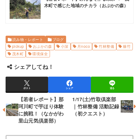
木町で感じた地域のチカラ（おぷかの森）
読み物・レポート
ブログ
pickup
おぷかの森
小深
月noco
竹林整備
篠竹
茂木町
環境保全
シェアしてね！
ポスト
シェア
送る
【若者レポート】那
1/17(土)竹取倶楽部
珂川町で芋ほり体験
｜竹林整備 活動記録
に挑戦！（なかがわ
（初クエスト）
里山元気倶楽部）