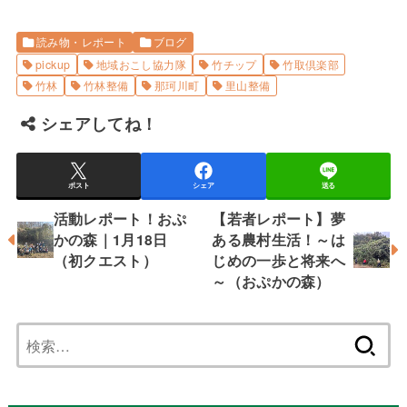
読み物・レポート
ブログ
pickup
地域おこし協力隊
竹チップ
竹取倶楽部
竹林
竹林整備
那珂川町
里山整備
シェアしてね！
ポスト
シェア
送る
活動レポート！おぷ
【若者レポート】夢
かの森｜1月18日
ある農村生活！～は
（初クエスト）
じめの一歩と将来へ
～（おぷかの森）
検
索: