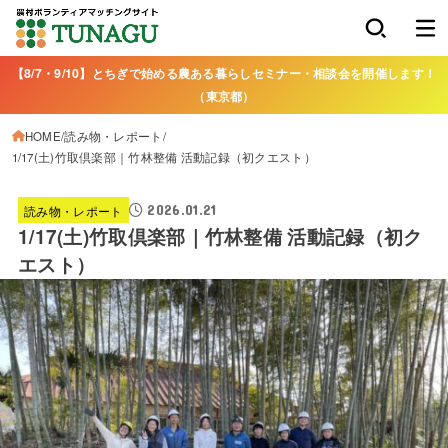
【8/7・9/10】とちぎで始める農ある暮らしセミナー・相談会を開催します！
（東京都）
HOME
読み物・レポート
1/17(土)竹取倶楽部｜竹林整備 活動記録（初クエスト）
2026.01.21
読み物・レポート
1/17(土)竹取倶楽部｜竹林整備 活動記録（初ク
エスト）