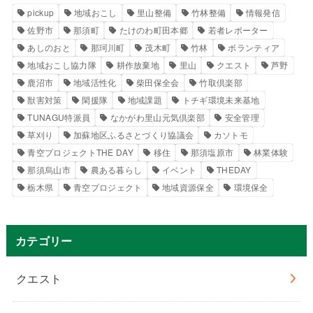
pickup
地域おこし
里山整備
竹林整備
情報発信
佐野市
那須町
たけのわ町田本郷
若者レポーター
あしのおと
那珂川町
茂木町
竹林
ボランティア
地域おこし協力隊
耕作放棄地
里山
クエスト
芦野
鹿沼市
地域活性化
柴田保全会
竹取倶楽部
獣害対策
閑援隊
地域課題
トチギ環境未来基地
TUNAGU特派員
なかがわ里山元気倶楽部
安全管理
草刈り
加蘇地区ふるさとづくり協議会
カソトモ
青空プロジェクトTHE DAY
移住
那須塩原市
林業体験
那須烏山市
農ある暮らし
イベント
THEDAY
栃木県
青空プロジェクト
地域資源保全
環境保全
カテゴリー
クエスト