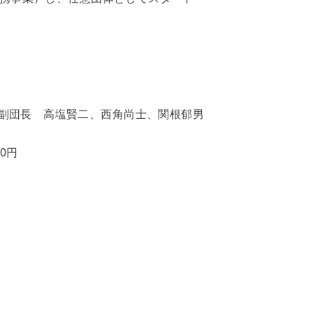
副団長 高塩賢二、西角尚士、関根郁男
0円